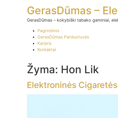
GerasDūmas – Elek
GerasDūmas – kokybiški tabako gaminiai, elektro
Pagrindinis
GerasDūmas Parduotuvės
Karjera
Kontaktai
Žyma:
Hon Lik
Elektroninės Cigaretės 