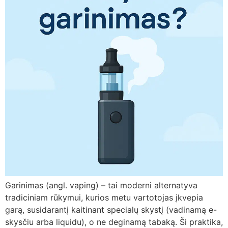
Garinimas (angl. vaping) – tai moderni alternatyva
tradiciniam rūkymui, kurios metu vartotojas įkvepia
garą, susidarantį kaitinant specialų skystį (vadinamą e-
skysčiu arba liquidu), o ne deginamą tabaką. Ši praktika,